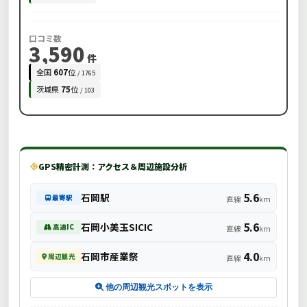
口コミ数
3,590
件
全国
607
位
/ 1765
茨城県
75
位
/ 103
GPS精密計測：アクセス＆周辺施設分析
5.6
石岡駅
最寄駅
直線
km
5.6
石岡小美玉SICIC
高速IC
直線
km
4.0
石岡市産業祭
周辺観光
直線
km
他の周辺観光スポットを表示