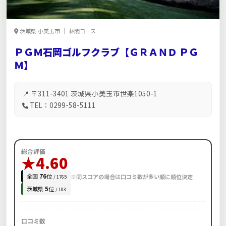
茨城県 小美玉市 ｜ 林間コース
ＰＧＭ石岡ゴルフクラブ【ＧＲＡＮＤ ＰＧ
Ｍ】
📍 〒311-3401 茨城県小美玉市世楽1050-1
TEL：0299-58-5111
総合評価
★4.60
全国
76
位
※同スコアの場合は口コミ数が多い順に順位決定
/ 1765
茨城県
5
位
/ 103
口コミ数