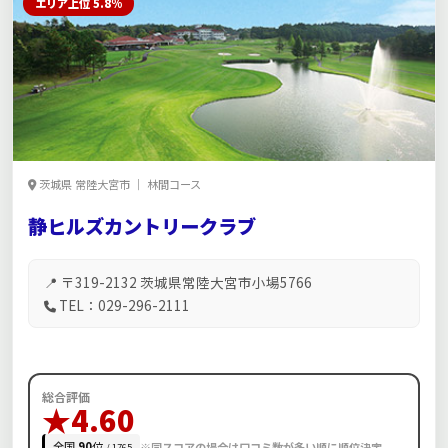
エリア上位 5.8%
茨城県 常陸大宮市 ｜ 林間コース
静ヒルズカントリークラブ
📍 〒319-2132 茨城県常陸大宮市小場5766
TEL：029-296-2111
総合評価
★4.60
全国
90
位
※同スコアの場合は口コミ数が多い順に順位決定
/ 1765