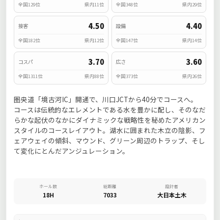
全国129位
県内11位
全国348位
県内29位
4.50
4.40
接客
設備
全国182位
県内12位
全国147位
県内14位
3.70
3.60
コスパ
広さ
全国1311位
県内88位
全国373位
県内26位
圏央道「境古河IC」開通で、川口JCTから40分でコースへ。
コースは伝統的なエレメントである水を豊かに配し、そのなだ
らかな起伏のなかにダイナミックな戦略性を秘めたアメリカン
スタイルのコースレイアウト。湖水に囲まれた木立の陰影、フ
ェアウェイの傾斜、マウンド、グリーン周辺のトラップ、そし
て変化にとんだアンジュレーション。
ホール数
総距離
設計者
18H
7033
大日本土木