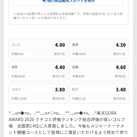
他の周辺観光スポットを表示
※独自GPS座標計算による物理的な直線距離です。実際の道路状況により走行距
離はこれより長くなる場合があります。
4.00
4.30
コース
食事
全国64位
県内7位
全国199位
県内17位
4.40
4.60
接客
設備
全国266位
県内17位
全国48位
県内6位
3.80
3.40
コスパ
広さ
全国1118位
県内84位
全国611位
県内48位
*:..｡o+◆+o。..:**:..｡o+◇+o。..:**:..｡o+◆+o。..:*楽天GORA
AWARD 2020 クチコミ評価ランキング総合評価が高いゴルフ
場 全国第14位に入賞致しました。今後もメジャートーナメ
ント開催コースとして皆様にご満足いただけるよう努めて参り