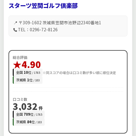
スターツ笠間ゴルフ倶楽部
📍 〒309-1602 茨城県笠間市池野辺2340番地1
TEL：0296-72-8126
総合評価
★4.90
全国
10
位
※同スコアの場合は口コミ数が多い順に順位決定
/ 1765
茨城県
1
位
/ 103
口コミ数
3,032
件
全国
709
位
/ 1765
茨城県
84
位
/ 103