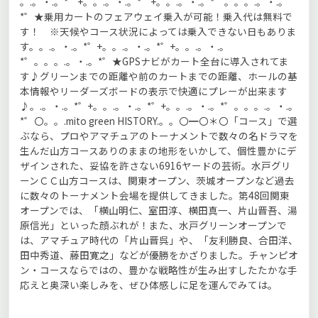
。.。・.。*゜+。。.。・.。*゜+。。.。・.。*゜。。。.。・.。
*゜★乗用カートのフェアウェイ乗入が可能！乗入代は無料で
す！ ※天候やコース状況によっては乗入できない日もありま
す。。.。・.。*゜+。。.。・.。*゜+。。.。・.。
*゜。。。.。・.。*゜★GPSナビがカート全台に導入されてま
す♪グリーンまでの距離や前のカートまでの距離、ホールの基
本情報やリーダーズボードの表示で快適にプレーが出来ます
♪。.。・.。*゜+。。.。・.。*゜+。。.。・.。*゜。。。.。・.。
*゜〇。。.mito green HISTORY.。。〇━〇＊〇「コース」で選
ぶなら、プロやアマチュアのトーナメントで数々の名ドラマを
生んだ山方コースありのままの地形をいかして、個性豊かにデ
ザインされた、妥協を許さない6916ヤードの芸術。水戸グリ
ーンＣＣ山方コースは、関東オープン、茨城オープンなど過去
に数々のトーナメント会場を提供してきました。第48回関東
オープンでは、「横山明仁、室田淳、横田真一、片山晋吾、湯
原信光」といった顔ぶれが！また、水戸グリーンオープンで
は、アマチュア時代の「片山晋呉」や、「友利勝良、合田洋、
田中秀道、藤田寛之」などが優勝をかざりました。チャンピオ
ン・コースならではの、豊かな戦略性が生み出すしたたかな手
応えと奥深い楽しみを、ぜひ体感しに足を運んでみては。