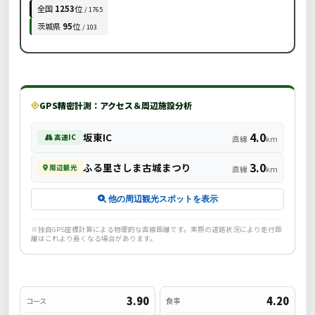
全国
1253
位
/ 1765
茨城県
95
位
/ 103
GPS精密計測：アクセス＆周辺施設分析
4.0
坂東IC
高速IC
直線
km
3.0
ふる里さしま古城まつり
周辺観光
直線
km
他の周辺観光スポットを表示
※独自GPS座標計算による物理的な直線距離です。実際の道路状況により走行距
離はこれより長くなる場合があります。
3.90
4.20
コース
食事