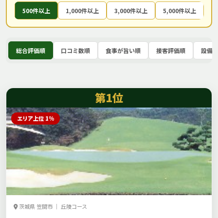
500件以上
1,000件以上
3,000件以上
5,000件以上
総合評価順
口コミ数順
食事が旨い順
接客評価順
設備
第1位
エリア上位 1%
茨城県 笠間市 ｜ 丘陵コース