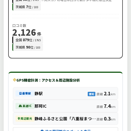
茨城県
7
位
/ 103
口コミ数
2,126
件
全国
879
位
/ 1765
茨城県
90
位
/ 103
GPS精密計測：アクセス＆周辺施設分析
2.1
静駅
最寄駅
直線
km
便利
7.4
那珂IC
高速IC
直線
km
0.3
静峰ふるさと公園「八重桜まつり」
周辺観光
直線
km