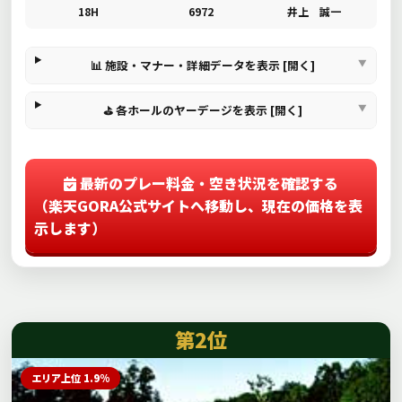
18H
6972
井上 誠一
📊 施設・マナー・詳細データを表示 [開く]
⛳ 各ホールのヤーデージを表示 [開く]
最新のプレー料金・空き状況を確認する
（楽天GORA公式サイトへ移動し、現在の価格を表
示します）
第2位
エリア上位 1.9%