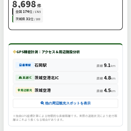
8,698
件
全国
174
位
/ 1765
茨城県
31
位
/ 103
GPS精密計測：アクセス＆周辺施設分析
9.1
石岡駅
最寄駅
直線
km
4.8
茨城空港北IC
高速IC
直線
km
4.5
茨城空港
周辺観光
直線
km
他の周辺観光スポットを表示
※独自GPS座標計算による物理的な直線距離です。実際の道路状況により走行距
離はこれより長くなる場合があります。