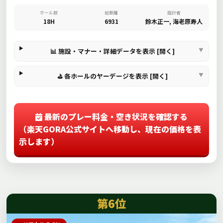
ホール数
総距離
設計者
18H
6931
鈴木正一, 海老原寿人
📊 施設・マナー・詳細データを表示 [開く]
⛳ 各ホールのヤーデージを表示 [開く]
最新のプレー料金・空き状況を確認する
（楽天GORA公式サイトへ移動し、現在の価格を表
示します）
第6位