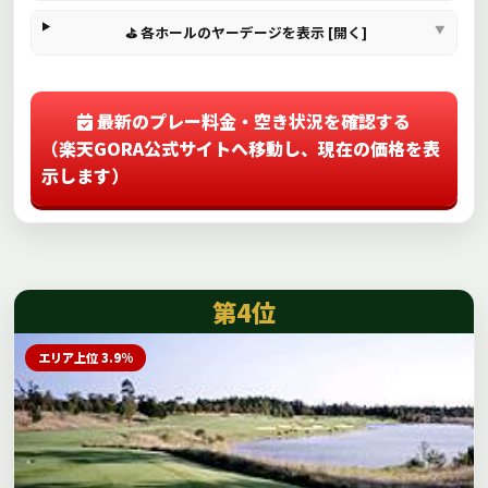
⛳ 各ホールのヤーデージを表示 [開く]
最新のプレー料金・空き状況を確認する
（楽天GORA公式サイトへ移動し、現在の価格を表
示します）
第4位
エリア上位 3.9%