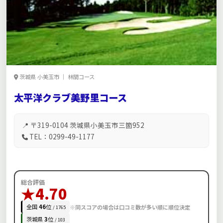
茨城県 小美玉市 ｜ 林間コース
太平洋クラブ美野里コース
📍 〒319-0104 茨城県小美玉市三箇952
TEL：0299-49-1177
総合評価
★4.70
全国
46
位
※同スコアの場合は口コミ数が多い順に順位決定
/ 1765
茨城県
3
位
/ 103