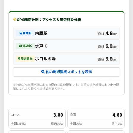
GPS精密計測：アクセス＆周辺施設分析
4.8
内原駅
最寄駅
直線
km
6.0
水戸IC
高速IC
直線
km
3.8
ホロルの湯
周辺観光
直線
km
他の周辺観光スポットを表示
※独自GPS座標計算による物理的な直線距離です。実際の道路状況により走行距
離はこれより長くなる場合があります。
3.00
4.60
コース
食事
全国1514位
県内92位
全国36位
県内2位