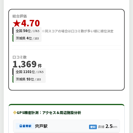
総合評価
★4.70
全国
56
位
※同スコアの場合は口コミ数が多い順に順位決定
/ 1765
茨城県
4
位
/ 103
口コミ数
1,369
件
全国
1101
位
/ 1765
茨城県
93
位
/ 103
GPS精密計測：アクセス＆周辺施設分析
2.5
宍戸駅
最寄駅
直線
km
便利