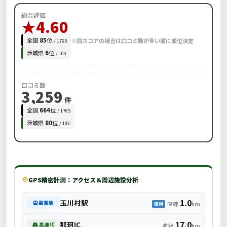
総合評価
★4.60
全国
85
位
※同スコアの場合は口コミ数が多い順に順位決定
/ 1765
茨城県
6
位
/ 103
口コミ数
3,259
件
全国
664
位
/ 1765
茨城県
80
位
/ 103
GPS精密計測：アクセス＆周辺施設分析
1.0
玉川村駅
最寄駅
直線
km
便利
17.0
那珂IC
高速IC
直線
km