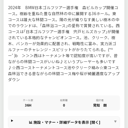
2024年 BMW日本ゴルフツアー選手権 森ビルカップ開催コ
ース。樹齢を重ねた豊な自然林の中に展開する36ホール。東
コースは雄大な林間コース。陽の光が織りなす美しい樹木の中
でのラウンドは、｢森林浴コース｣の愛称で賞賛されている。西
コースは｢日本ゴルフツアー選手権 宍戸ヒルズカップ｣が開催
されている本格的なチャンピオンコース。池、クリーク、樹
木、バンカーが効果的に配置され、戦略性に富み、実力派ゴ
ルファーのチャレンジ・スピリットがかりたてられる。(*^
ーﾟ)b ＞＞＞西はトーナメント等で認知度が高いですが、昔
ながらの林間コースがいいね♪というプレーヤーも多いです
♪☆西コーストーナメントコース池やクリーク絡み☆東コース
森林浴できる昔ながらの林間コース梅や桜が綺麗適度なアップ
ダウン
ホール数
総距離
設計者
36H
0
発知 朗
📊 施設・マナー・詳細データを表示 [開く]