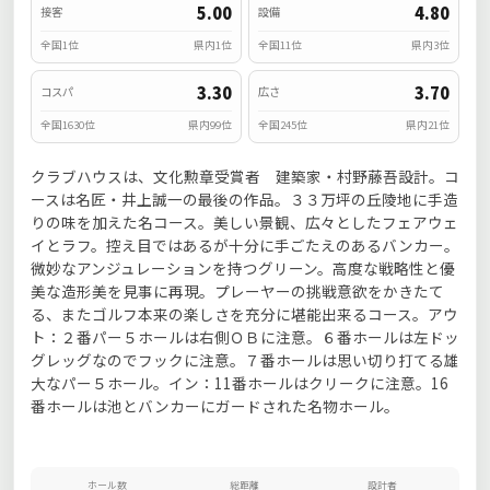
5.00
4.80
接客
設備
全国1位
県内1位
全国11位
県内3位
3.30
3.70
コスパ
広さ
全国1630位
県内99位
全国245位
県内21位
クラブハウスは、文化勲章受賞者 建築家・村野藤吾設計。コ
ースは名匠・井上誠一の最後の作品。３３万坪の丘陵地に手造
りの味を加えた名コース。美しい景観、広々としたフェアウェ
イとラフ。控え目ではあるが十分に手ごたえのあるバンカー。
微妙なアンジュレーションを持つグリーン。高度な戦略性と優
美な造形美を見事に再現。プレーヤーの挑戦意欲をかきたて
る、またゴルフ本来の楽しさを充分に堪能出来るコース。アウ
ト：２番パー５ホールは右側ＯＢに注意。６番ホールは左ドッ
グレッグなのでフックに注意。７番ホールは思い切り打てる雄
大なパー５ホール。イン：11番ホールはクリークに注意。16
番ホールは池とバンカーにガードされた名物ホール。
ホール数
総距離
設計者