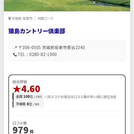
茨城県 坂東市 ｜ 林間コース
猿島カントリー倶楽部
📍 〒306-0505 茨城県坂東市菅谷2340
TEL：0280-82-1000
総合評価
★4.60
全国
100
位
※同スコアの場合は口コミ数が多い順に順位決定
/ 1765
茨城県
8
位
/ 103
口コミ数
979
件