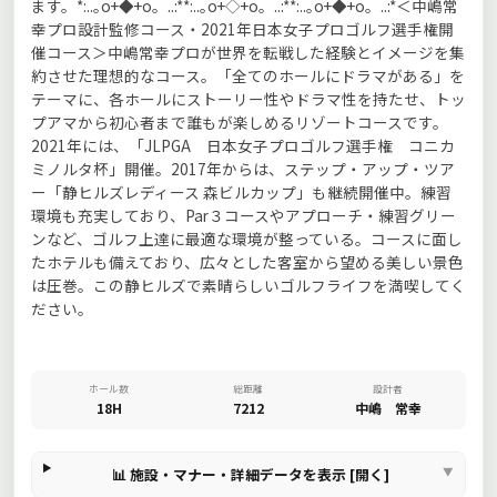
ます。*:..｡o+◆+o。..:**:..｡o+◇+o。..:**:..｡o+◆+o。..:*＜中嶋常
幸プロ設計監修コース・2021年日本女子プロゴルフ選手権開
催コース＞中嶋常幸プロが世界を転戦した経験とイメージを集
約させた理想的なコース。「全てのホールにドラマがある」を
テーマに、各ホールにストーリー性やドラマ性を持たせ、トッ
プアマから初心者まで誰もが楽しめるリゾートコースです。
2021年には、「JLPGA 日本女子プロゴルフ選手権 コニカ
ミノルタ杯」開催。2017年からは、ステップ・アップ・ツア
ー「静ヒルズレディース 森ビルカップ」も継続開催中。練習
環境も充実しており、Par３コースやアプローチ・練習グリー
ンなど、ゴルフ上達に最適な環境が整っている。コースに面し
たホテルも備えており、広々とした客室から望める美しい景色
は圧巻。この静ヒルズで素晴らしいゴルフライフを満喫してく
ださい。
ホール数
総距離
設計者
18H
7212
中嶋 常幸
📊 施設・マナー・詳細データを表示 [開く]