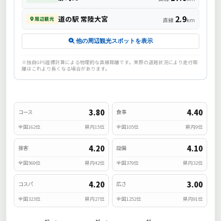
2.9
道の駅 常陸大宮
周辺観光
直線
km
他の周辺観光スポットを表示
※独自GPS座標計算による物理的な直線距離です。実際の道路状況により走行距
離はこれより長くなる場合があります。
3.80
4.40
コース
食事
全国162位
県内15位
全国105位
県内9位
4.20
4.10
接客
設備
全国569位
県内42位
全国379位
県内32位
4.20
3.00
コスパ
広さ
全国323位
県内27位
全国1252位
県内91位