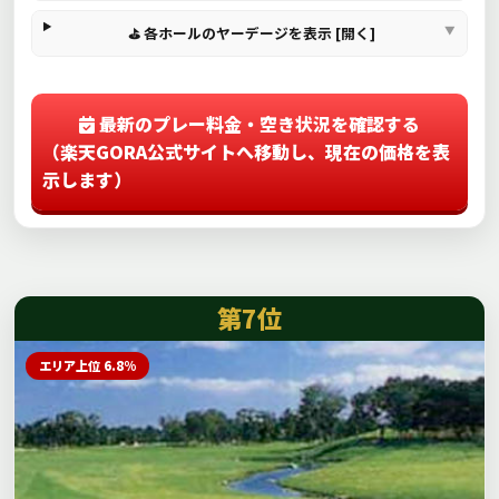
⛳ 各ホールのヤーデージを表示 [開く]
最新のプレー料金・空き状況を確認する
（楽天GORA公式サイトへ移動し、現在の価格を表
示します）
第7位
エリア上位 6.8%