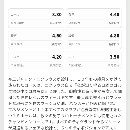
3.80
4.40
コース
食事
全国148位
県内12位
全国87位
県内7位
4.60
4.80
接客
設備
全国79位
県内3位
全国10位
県内2位
4.20
3.50
コスパ
広さ
全国268位
県内23位
全国415位
県内29位
帝王ジャック・ニクラウスが設計し、１０年もの歳月をかけて
造られたコースは、ニクラウス自ら『私が知り得る日本のゴル
フ場の中では最高だ』と評した、戦略性と造形美が高次元で調
和した世界レベルのフィールドです。最大高低差４ｍとフラッ
トな地形に名物のブッシュや池、バンカーが巧みに配され、
マネジメントと１４本すべてのクラブが必要な高い戦略性をも
つ１８ホールは、数々の男子プロトーナメントにも使用された
チャンピオンコースです。すべてのティグランドからグリーン
が見通せるフェアな設計と、５つのティポジションでアスリー