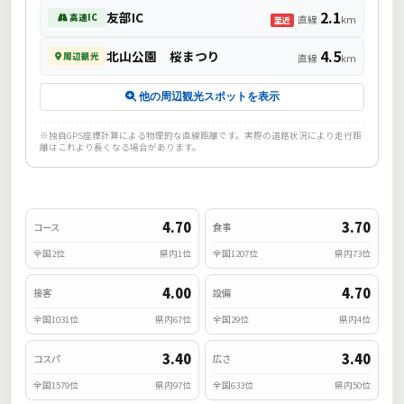
2.1
友部IC
高速IC
直線
km
至近
4.5
北山公園 桜まつり
周辺観光
直線
km
他の周辺観光スポットを表示
※独自GPS座標計算による物理的な直線距離です。実際の道路状況により走行距
離はこれより長くなる場合があります。
4.70
3.70
コース
食事
全国2位
県内1位
全国1207位
県内73位
4.00
4.70
接客
設備
全国1031位
県内67位
全国29位
県内4位
3.40
3.40
コスパ
広さ
全国1579位
県内97位
全国633位
県内50位