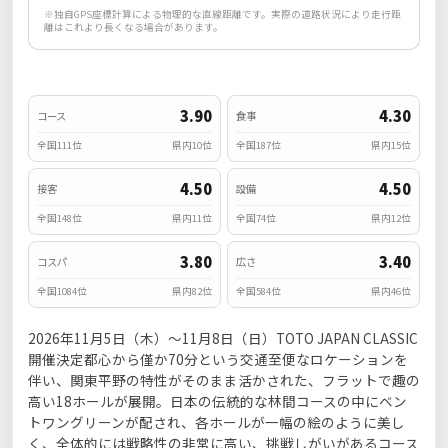
※独自GPS座標計算による物理的な直線距離です。実際の道路状況により走行距
離はこれより長くなる場合があります。
3.90
4.30
コース
食事
全国111位
県内10位
全国187位
県内15位
4.50
4.50
接客
設備
全国148位
県内11位
全国74位
県内12位
3.80
3.40
コスパ
広さ
全国1084位
県内82位
全国584位
県内46位
2026年11月5日（木）～11月8日（日）TOTO JAPAN CLASSIC
開催決定都心から僅か70分という交通至便なロケーションを
伴い、関東平野の特性がそのまま活かされた、フラットで趣の
高い18ホールが展開。日本の伝統的な林間コースの中にベン
トワングリーンが配され、各ホールが一幅の絵のように美し
く、全体的には戦略性の非常に高い、挑戦しがいがあるコース