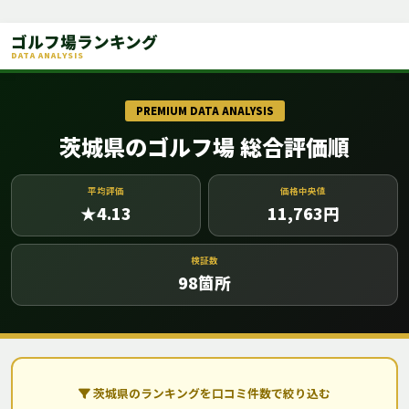
ゴルフ場ランキング
DATA ANALYSIS
PREMIUM DATA ANALYSIS
茨城県のゴルフ場 総合評価順
平均評価
価格中央値
★4.13
11,763
円
検証数
98
箇所
茨城県のランキングを口コミ件数で絞り込む