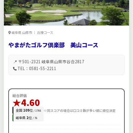
岐阜県 山県市 ｜ 丘陵コース
やまがたゴルフ倶楽部 美山コース
📍 〒501-2321 岐阜県山県市谷合2817
TEL：0581-55-2211
総合評価
★4.60
全国
109
位
※同スコアの場合は口コミ数が多い順に順位決定
/ 1766
岐阜県
2
位
/ 76