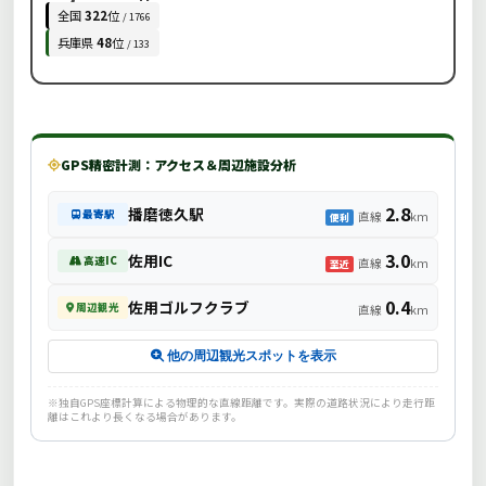
全国
322
位
/ 1766
兵庫県
48
位
/ 133
GPS精密計測：アクセス＆周辺施設分析
2.8
播磨徳久駅
最寄駅
直線
km
便利
3.0
佐用IC
高速IC
直線
km
至近
0.4
佐用ゴルフクラブ
周辺観光
直線
km
他の周辺観光スポットを表示
※独自GPS座標計算による物理的な直線距離です。実際の道路状況により走行距
離はこれより長くなる場合があります。