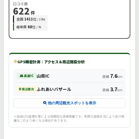
口コミ数
622
件
全国
1411
位
/ 1766
岐阜県
68
位
/ 76
GPS精密計測：アクセス＆周辺施設分析
7.6
山県IC
高速IC
直線
km
3.7
ふれあいバザール
周辺観光
直線
km
他の周辺観光スポットを表示
※独自GPS座標計算による物理的な直線距離です。実際の道路状況により走行距
離はこれより長くなる場合があります。