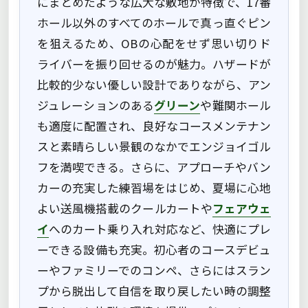
にまとめたような広大な敷地が特徴で、17番
ホール以外のすべてのホールで真っ直ぐピン
を狙えるため、OBの心配をせず思い切りド
ライバーを振り回せるのが魅力。ハザードが
比較的少ない優しい設計でありながら、アン
ジュレーションのある
グリーン
や難関ホール
も適度に配置され、良好なコースメンテナン
スと素晴らしい景観のなかでエンジョイゴル
フを満喫できる。さらに、アプローチやバン
カーの充実した練習場をはじめ、夏場に心地
よい送風機搭載のクールカートや
フェアウェ
イ
へのカート乗り入れ対応など、快適にプレ
ーできる設備も充実。初心者のコースデビュ
ーやファミリーでのコンペ、さらにはスラン
プから脱出して自信を取り戻したい時の調整