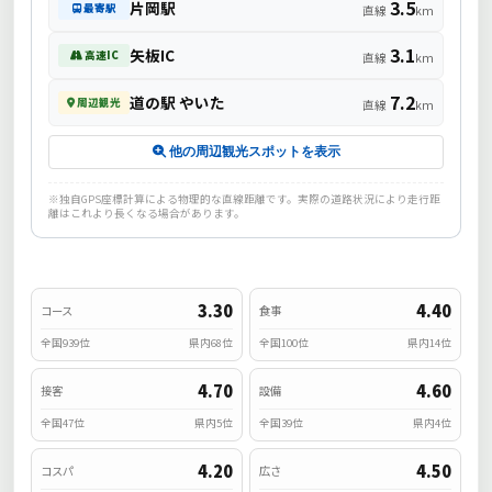
3.5
片岡駅
最寄駅
直線
km
3.1
矢板IC
高速IC
直線
km
7.2
道の駅 やいた
周辺観光
直線
km
他の周辺観光スポットを表示
※独自GPS座標計算による物理的な直線距離です。実際の道路状況により走行距
離はこれより長くなる場合があります。
3.30
4.40
コース
食事
全国939位
県内68位
全国100位
県内14位
4.70
4.60
接客
設備
全国47位
県内5位
全国39位
県内4位
4.20
4.50
コスパ
広さ