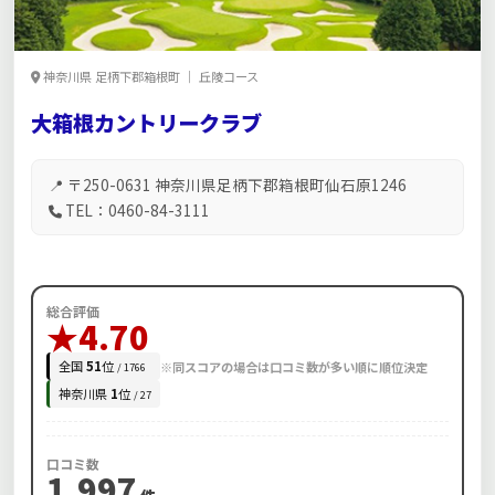
神奈川県 足柄下郡箱根町 ｜ 丘陵コース
大箱根カントリークラブ
📍 〒250-0631 神奈川県足柄下郡箱根町仙石原1246
TEL：0460-84-3111
総合評価
★4.70
全国
51
位
※同スコアの場合は口コミ数が多い順に順位決定
/ 1766
神奈川県
1
位
/ 27
口コミ数
1,997