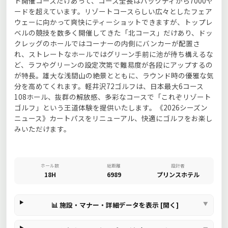
ト開催コースだけあって、コース全長はバックティから7000ヤ
ードを超えています。リゾートコースらしい広々としたフェア
ウェーに向かって爽快にティーショットできますが、トップレ
ベルの競技を数多く開催してきた「北コース」だけあり、ドッ
クレッグのホールではコーナーの内側にバンカーが配置さ
れ、ストレートなホールではグリーン手前に池が待ち構えるな
ど、ラフやグリーンの設定次第で難易度が各段にアップするの
が特長。雄大な浅間山の絶景とともに、ラウンド時の優雅な気
分を高めてくれます。軽井沢72ゴルフは、日本最大6コース
108ホール、抜群の解放感、多彩なコースで「これぞリゾート
ゴルフ」という王道体験を提供いたします。《2026シーズン
ニュース》カートパスをリニューアル、快適にゴルフをお楽し
みいただけます。
ホール数
総距離
設計者
18H
6989
プリンスホテル
📊 施設・マナー・詳細データを表示 [開く]