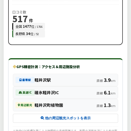
口コミ数
517
件
全国
1477
位
/ 1766
長野県
34
位
/ 52
GPS精密計測：アクセス＆周辺施設分析
3.9
軽井沢駅
最寄駅
直線
km
6.1
碓氷軽井沢IC
高速IC
直線
km
1.3
軽井沢町植物園
周辺観光
直線
km
他の周辺観光スポットを表示
※独自GPS座標計算による物理的な直線距離です。実際の道路状況により走行距