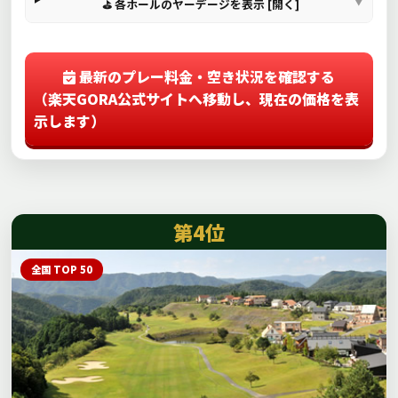
⛳ 各ホールのヤーデージを表示 [開く]
最新のプレー料金・空き状況を確認する
（楽天GORA公式サイトへ移動し、現在の価格を表
示します）
第4位
全国 TOP 50