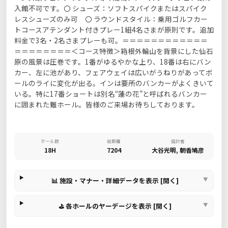
入館不可です。〇 シューズ：ソフトスパイクまたはスパイク
レスシューズのみ可 〇 ラウンドスタイル：乗用ゴルフカー
トコースアテンダント付きプレー1組4名さまが原則です。追加
料金で3名・2名さまプレーも可。＝＝＝＝＝＝＝＝＝＝＝＝
＝＝＝＝＝＝＝＝＜コース特徴＞箱根外輪山を背景にした仙石
原の風景は圧巻です。1番がゆるやかな上り、18番は右にバン
カー、左に池があり、フェアウェイは広いがうねりがあってボ
ールのライに変化が出る。インは要所のバンカーがよくきいて
いる。特に17番ショートは別名“蓮の花”と呼ばれるバンカー
に囲まれた難ホール。皆様のご来場お待ちしております。
ホール数
総距離
設計者
18H
7204
大谷光明, 朝香鳩彦
📊 施設・マナー・詳細データを表示 [開く]
⛳ 各ホールのヤーデージを表示 [開く]