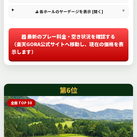
⛳ 各ホールのヤーデージを表示 [開く]
最新のプレー料金・空き状況を確認する
（楽天GORA公式サイトへ移動し、現在の価格を表
示します）
第6位
全国 TOP 50