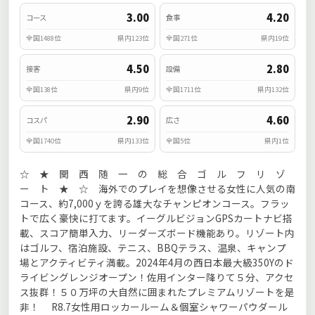
3.00
4.20
コース
食事
全国1488位
県内123位
全国271位
県内19位
4.50
2.80
接客
設備
全国138位
県内9位
全国1711位
県内132位
2.90
4.60
コスパ
広さ
全国1740位
県内133位
全国5位
県内1位
☆ ★ 関 西 随 一 の 総 合 ゴ ル フ リ ゾ
ー ト ★ ☆ 海外でのプレイを想像させる女性に人気の南
コース、約7,000ｙを誇る雄大なチャンピオンコース。フラッ
トで広く豪快に打てます。イーグルビジョンGPSカートナビ搭
載、スコア簡単入力、リーダーズボード機能あり。リゾート内
はゴルフ、宿泊施設、テニス、BBQテラス、温泉、キャンプ
場とアクティビティ満載。2024年4月の西日本最大級350Yのド
ライビングレンジオープン！佐用インター降りて５分、アクセ
ス抜群！５０万坪の大自然に囲まれたプレミアムリゾートを是
非！ R8.7女性用ロッカールーム＆個室シャワーパウダール