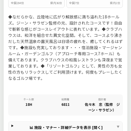
全国294位
県内36位
全国7位
県内1位
◆なだらかな、丘陸地に広がり解放感に満ち溢れた18ホール
ズ。ジーン・サラゼン監修の元、設計されたコースです！自由
で斬新な感じがコースレイアウトに表れています。◆クラブハ
ウスは、和洋を組合せた異文化空間。そして、コースより沸き
だした天然温泉の露天風呂は日頃の疲れを、癒してくれるはず
です。◆施設も充実しております・・・宿泊施設・マージャン
ルーム・ガーデンゴルフ（アプローチ専用コース7ホール）も
備えてあります。クラブハウスの和風レストランも深夜まで営
業しております。◆「リゾートゴルフ」として、男性の方も女
性の方もリラックスしてご利用頂けます。何度もプレーしたく
なるゴルフ場です。
ホール数
総距離
設計者
18H
6811
佐々木 忠（監修 ジ
ーン・サラゼン）
📊 施設・マナー・詳細データを表示 [開く]