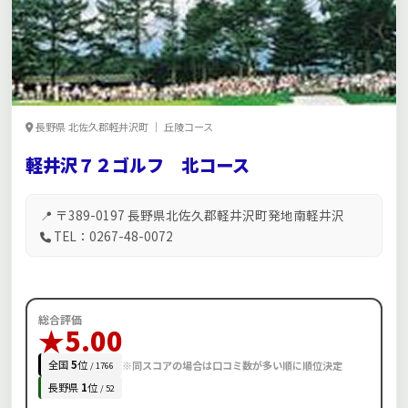
長野県 北佐久郡軽井沢町 ｜ 丘陵コース
軽井沢７２ゴルフ 北コース
📍 〒389-0197 長野県北佐久郡軽井沢町発地南軽井沢
TEL：0267-48-0072
総合評価
★5.00
全国
5
位
※同スコアの場合は口コミ数が多い順に順位決定
/ 1766
長野県
1
位
/ 52