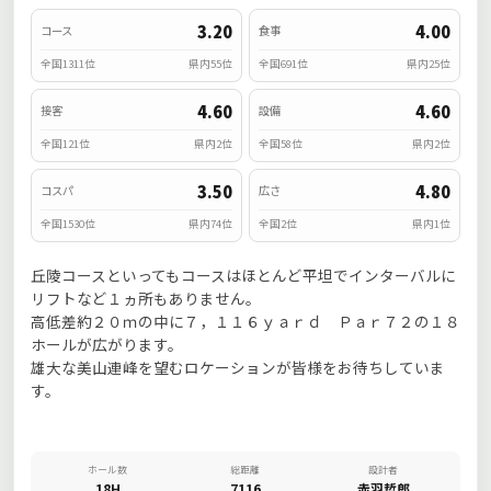
3.20
4.00
コース
食事
全国1311位
県内55位
全国691位
県内25位
4.60
4.60
接客
設備
全国121位
県内2位
全国58位
県内2位
3.50
4.80
コスパ
広さ
全国1530位
県内74位
全国2位
県内1位
丘陵コースといってもコースはほとんど平坦でインターバルに
リフトなど１ヵ所もありません。
高低差約２０ｍの中に７，１１６ｙａｒｄ Ｐａｒ７２の１８
ホールが広がります。
雄大な美山連峰を望むロケーションが皆様をお待ちしていま
す。
ホール数
総距離
設計者
18H
7116
赤羽哲郎