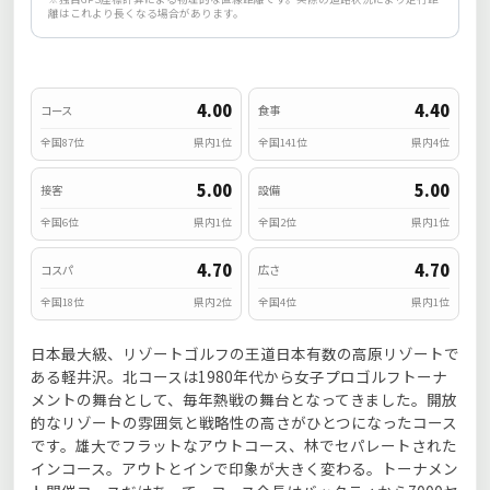
離はこれより長くなる場合があります。
4.00
4.40
コース
食事
全国87位
県内1位
全国141位
県内4位
5.00
5.00
接客
設備
全国6位
県内1位
全国2位
県内1位
4.70
4.70
コスパ
広さ
全国18位
県内2位
全国4位
県内1位
日本最大級、リゾートゴルフの王道日本有数の高原リゾートで
ある軽井沢。北コースは1980年代から女子プロゴルフトーナ
メントの舞台として、毎年熱戦の舞台となってきました。開放
的なリゾートの雰囲気と戦略性の高さがひとつになったコース
です。雄大でフラットなアウトコース、林でセパレートされた
インコース。アウトとインで印象が大きく変わる。トーナメン