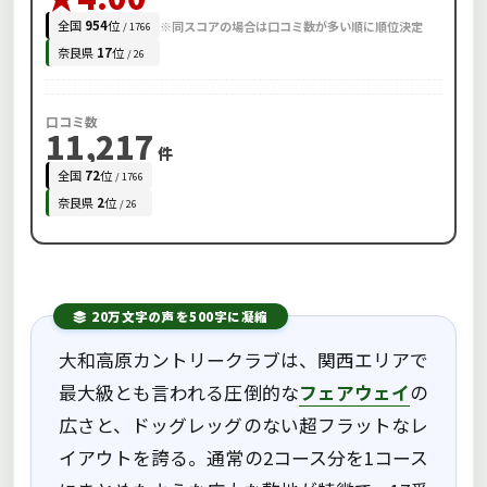
全国
954
位
※同スコアの場合は口コミ数が多い順に順位決定
/ 1766
奈良県
17
位
/ 26
口コミ数
11,217
件
全国
72
位
/ 1766
奈良県
2
位
/ 26
20万文字の声を500字に凝縮
大和高原カントリークラブは、関西エリアで
最大級とも言われる圧倒的な
フェアウェイ
の
広さと、ドッグレッグのない超フラットなレ
イアウトを誇る。通常の2コース分を1コース