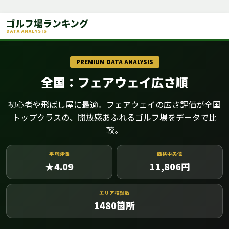
ゴルフ場ランキング
DATA ANALYSIS
PREMIUM DATA ANALYSIS
全国：フェアウェイ広さ順
初心者や飛ばし屋に最適。フェアウェイの広さ評価が全国
トップクラスの、開放感あふれるゴルフ場をデータで比
較。
平均評価
価格中央値
★4.09
11,806
円
エリア検証数
1480
箇所