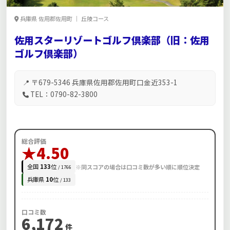
兵庫県 佐用郡佐用町 ｜ 丘陵コース
佐用スターリゾートゴルフ倶楽部（旧：佐用
ゴルフ倶楽部）
📍 〒679-5346 兵庫県佐用郡佐用町口金近353-1
TEL：0790-82-3800
総合評価
★4.50
全国
133
位
※同スコアの場合は口コミ数が多い順に順位決定
/ 1766
兵庫県
10
位
/ 133
口コミ数
6,172
件