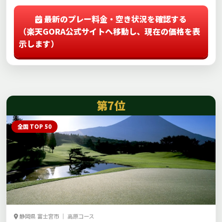
最新のプレー料金・空き状況を確認する
（楽天GORA公式サイトへ移動し、現在の価格を表
示します）
第7位
全国 TOP 50
静岡県 富士宮市 ｜ 高原コース