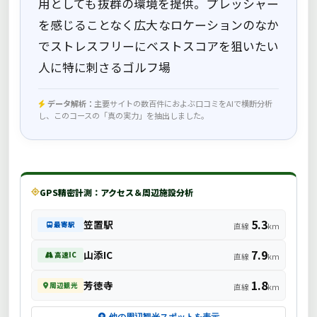
用としても抜群の環境を提供。プレッシャー
を感じることなく広大なロケーションのなか
でストレスフリーにベストスコアを狙いたい
人に特に刺さるゴルフ場
データ解析：
主要サイトの数百件におよぶ口コミをAIで横断分析
し、このコースの「真の実力」を抽出しました。
GPS精密計測：アクセス＆周辺施設分析
5.3
笠置駅
最寄駅
直線
km
7.9
山添IC
高速IC
直線
km
1.8
芳徳寺
周辺観光
直線
km
他の周辺観光スポットを表示