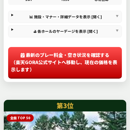
📊 施設・マナー・詳細データを表示 [開く]
⛳ 各ホールのヤーデージを表示 [開く]
最新のプレー料金・空き状況を確認する
（楽天GORA公式サイトへ移動し、現在の価格を表
示します）
第3位
全国 TOP 50