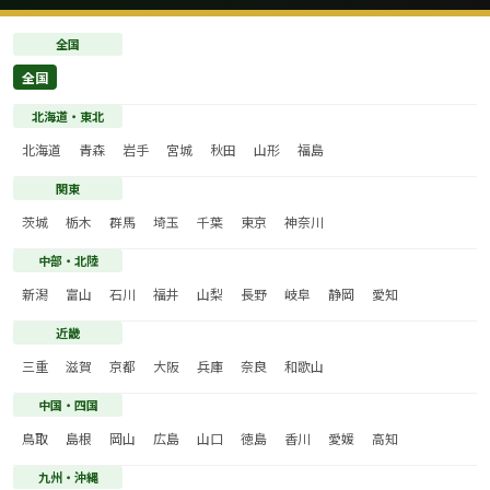
全国
全国
北海道・東北
北海道
青森
岩手
宮城
秋田
山形
福島
関東
茨城
栃木
群馬
埼玉
千葉
東京
神奈川
中部・北陸
新潟
富山
石川
福井
山梨
長野
岐阜
静岡
愛知
近畿
三重
滋賀
京都
大阪
兵庫
奈良
和歌山
中国・四国
鳥取
島根
岡山
広島
山口
徳島
香川
愛媛
高知
九州・沖縄