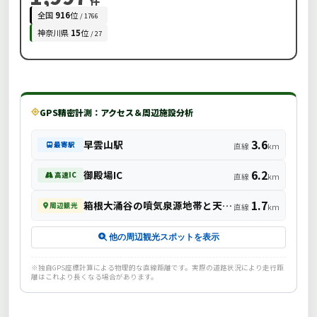
件
全国
916
位
/ 1766
神奈川県
15
位
/ 27
GPS精密計測：アクセス＆周辺施設分析
3.6
早雲山駅
最寄駅
直線
km
6.2
御殿場IC
高速IC
直線
km
1.7
箱根大涌谷の噴気泉源地帯と天然岩盤湯壺「姥子の湯」
周辺観光
直線
km
他の周辺観光スポットを表示
※独自GPS座標計算による物理的な直線距離です。実際の道路状況により走行距
離はこれより長くなる場合があります。