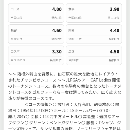
4.00
3.90
コース
食事
全国66位
県内1位
全国843位
県内11位
4.60
4.40
接客
設備
全国98位
県内2位
全国131位
県内3位
3.30
4.50
コスパ
広さ
全国1635位
県内18位
全国8位
県内1位
～～ 箱根外輪山を背景に、仙石原の雄大な敷地にレイアウト
されたチャンピオンコース ～～JLPGAツアー CAT Ladies 開催
のトーナメントコース。数々の名勝負の舞台となったトーナメ
ントコースをゴルファーなら一度は廻ってみたい、広く雄大な
造りが特徴のコースです。＝＝＝＝＝＝＝＝＝＝＝＝＝＝＝＝
＝＝＝＝＜コース情報＞〇 設計者：大谷光明、朝香鳩彦〇 開
場日：1954年11月8日〇 ホール：18ホール/パー73〇 距
離:7,204Y〇 面積：110万平方メートル〇 高低差：適度なアッ
プダウン〇 グリーン：ベント/2グリーン〇 服装：Tシャツ、ジ
ーンズ類ウェア、サンダル等の履物、ノースリーブウェア類は