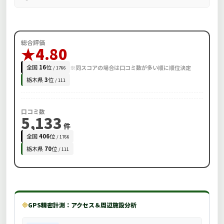
総合評価
★4.80
全国
16
位
※同スコアの場合は口コミ数が多い順に順位決定
/ 1766
栃木県
3
位
/ 111
口コミ数
5,133
件
全国
406
位
/ 1766
栃木県
70
位
/ 111
GPS精密計測：アクセス＆周辺施設分析