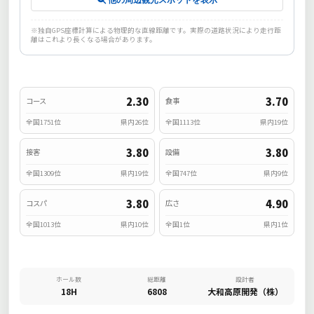
※独自GPS座標計算による物理的な直線距離です。実際の道路状況により走行距
離はこれより長くなる場合があります。
2.30
3.70
コース
食事
全国1751位
県内26位
全国1113位
県内19位
3.80
3.80
接客
設備
全国1309位
県内19位
全国747位
県内9位
3.80
4.90
コスパ
広さ
全国1013位
県内10位
全国1位
県内1位
ホール数
総距離
設計者
18H
6808
大和高原開発（株）