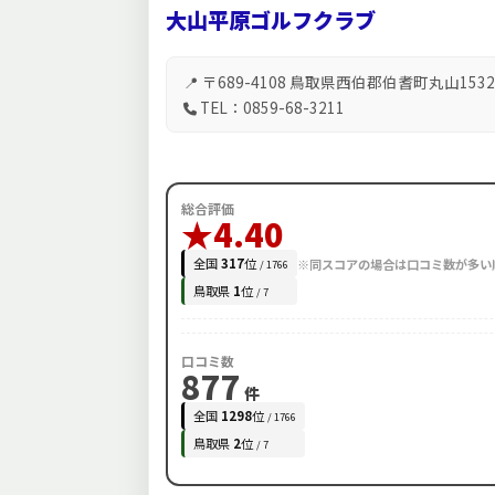
大山平原ゴルフクラブ
📍 〒689-4108 鳥取県西伯郡伯耆町丸山1532
TEL：0859-68-3211
総合評価
★4.40
全国
317
位
※同スコアの場合は口コミ数が多い
/ 1766
鳥取県
1
位
/ 7
口コミ数
877
件
全国
1298
位
/ 1766
鳥取県
2
位
/ 7