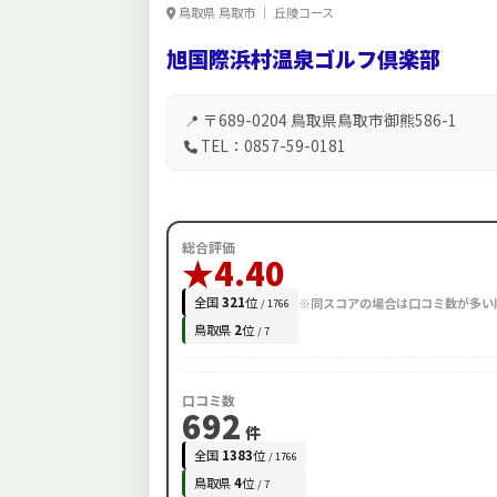
鳥取県 鳥取市 ｜ 丘陵コース
旭国際浜村温泉ゴルフ倶楽部
📍 〒689-0204 鳥取県鳥取市御熊586-1
TEL：0857-59-0181
総合評価
★4.40
全国
321
位
※同スコアの場合は口コミ数が多い
/ 1766
鳥取県
2
位
/ 7
口コミ数
692
件
全国
1383
位
/ 1766
鳥取県
4
位
/ 7