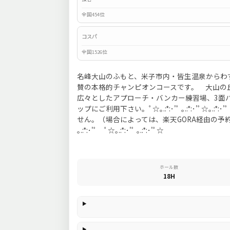
全国454位
コスパ
全国1526位
名峰大山のふもと、米子市内・皆生温泉からわ
賛の本格的チャンピオンコースです。 大山の
広々としたアプローチ・バンカー練習場、3面
ップにご利用下さい。ﾟ☆｡.:*:･'ﾟ ｡.:*:･'ﾟ☆｡
せん。（場合によっては、楽天GORA経由の予約をキャン
｡.:*:･'ﾟ ﾟ☆｡.:*:･'ﾟ ｡.:*:･'ﾟ☆
ホール数
18H