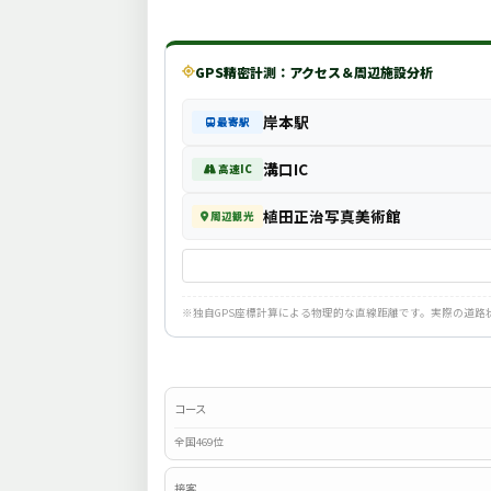
GPS精密計測：アクセス＆周辺施設分析
岸本駅
最寄駅
溝口IC
高速IC
植田正治写真美術館
周辺観光
※独自GPS座標計算による物理的な直線距離です。実際の道
コース
全国469位
接客