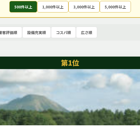
500件以上
1,000件以上
3,000件以上
5,000件以上
接客評価順
設備充実順
コスパ順
広さ順
第1位