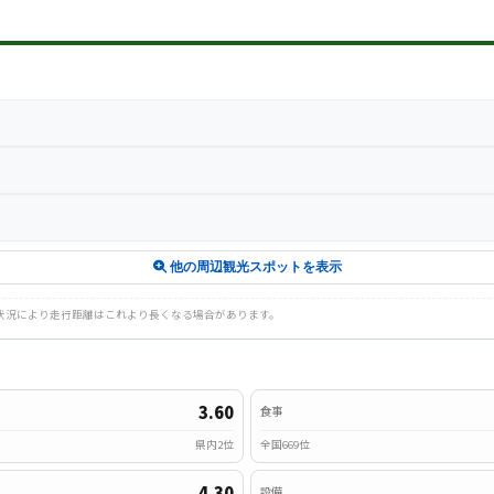
他の周辺観光スポットを表示
路状況により走行距離はこれより長くなる場合があります。
3.60
食事
県内2位
全国669位
4.30
設備