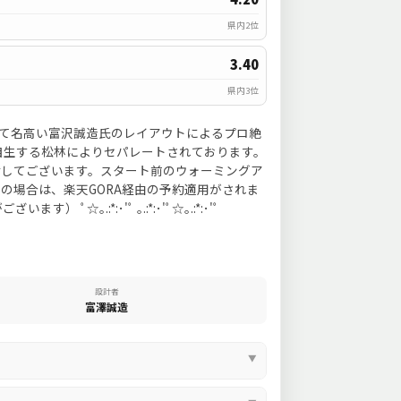
県内2位
3.40
県内3位
して名高い富沢誠造氏のレイアウトによるプロ絶
自生する松林によりセパレートされております。
備してございます。スタート前のウォーミングア
無記名券等をご利用の場合は、楽天GORA経由の予約適用がされま
*:･'ﾟ ｡.:*:･'ﾟ☆｡.:*:･'ﾟ
設計者
富澤誠造