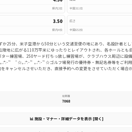
県内2位
全国311位
3.50
広さ
県内4位
全国652位
ずか25分、米子空港から50分という交通至便の地にあり、名設計者と
丘陵地に広がる110万平米にゆったりとレイアウトされ、各ホールとも
パター練習場、250ヤード打ちっ放し練習場が、クラブハウス周辺に設
.:*:･'ﾟ ｡.:*:･'ﾟ ﾟ☆｡.:*:･'ﾟ ｡.:*:･'ﾟ☆ゴルフ場発行の優待券・
セルさせいただき、直接予約への変更をさせていただく場合がございます） ﾟ☆｡.:
総距離
7068
📊 施設・マナー・詳細データを表示 [開く]