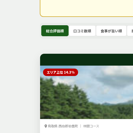
総合評価順
口コミ数順
食事が旨い順
エリア上位 14.3%
鳥取県 西伯郡伯耆町 ｜ 林間コース