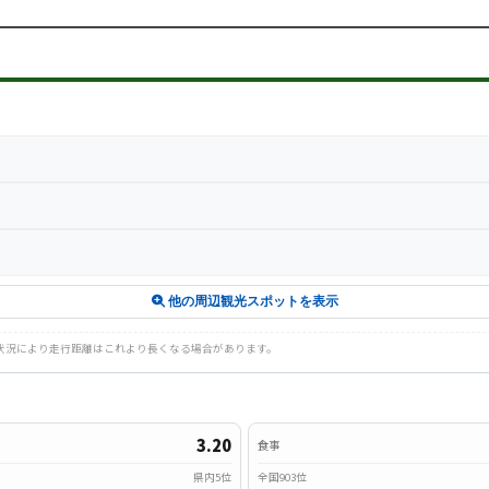
他の周辺観光スポットを表示
路状況により走行距離はこれより長くなる場合があります。
3.20
食事
県内5位
全国903位