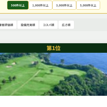
500件以上
1,000件以上
3,000件以上
5,000件以上
接客評価順
設備充実順
コスパ順
広さ順
第1位