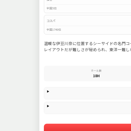
全国5位
コスパ
全国1749位
温暖な伊豆川奈に位置するシーサイドの名門コ
レイアウトだが難しさが秘められ、東洋一難し
ホール数
18H