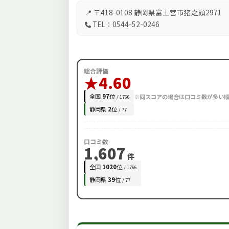
📍 〒418-0108 静岡県富士宮市猪之頭2971
TEL：0544-52-0246
総合評価
★4.60
全国
97
位
※同スコアの場合は口コミ数が多い
/ 1766
静岡県
2
位
/ 77
口コミ数
1,607
件
全国
1020
位
/ 1766
静岡県
39
位
/ 77