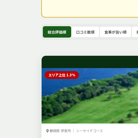
総合評価順
口コミ数順
食事が旨い順
エリア上位 1.3%
静岡県 伊東市 ｜ シーサイドコース