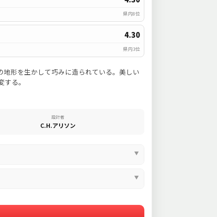
県内8位
4.30
県内3位
の地形を生かして巧みに造られている。美しい
変する。
設計者
C.H.アリソン