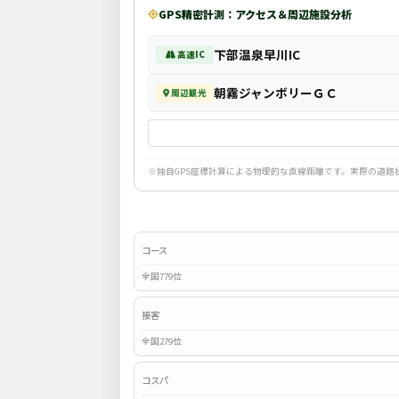
GPS精密計測：アクセス＆周辺施設分析
下部温泉早川IC
高速IC
朝霧ジャンボリーＧＣ
周辺観光
※独自GPS座標計算による物理的な直線距離です。実際の道
コース
全国779位
接客
全国279位
コスパ