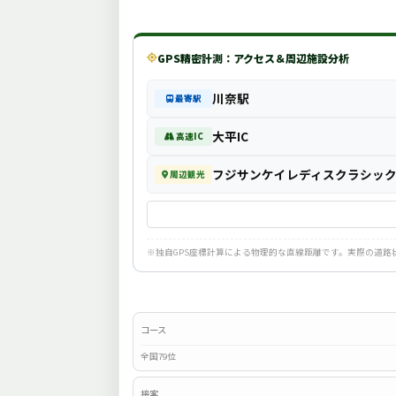
GPS精密計測：アクセス＆周辺施設分析
川奈駅
最寄駅
大平IC
高速IC
フジサンケイレディスクラシッ
周辺観光
※独自GPS座標計算による物理的な直線距離です。実際の道
コース
全国79位
接客