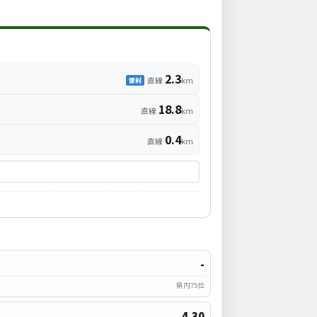
2.3
直線
km
便利
18.8
直線
km
0.4
直線
km
-
県内75位
4.30