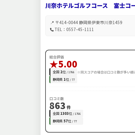
川奈ホテルゴルフコース 富士コ
📍 〒414-0044 静岡県伊東市川奈1459
TEL：0557-45-1111
総合評価
★5.00
全国
2
位
※同スコアの場合は口コミ数が多い順
/ 1766
静岡県
1
位
/ 77
口コミ数
863
件
全国
1303
位
/ 1766
静岡県
57
位
/ 77