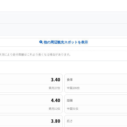
他の周辺観光スポットを表示
路状況により走行距離はこれより長くなる場合があります。
3.40
食事
県内27位
全国209位
4.40
設備
県内12位
全国51位
3.80
広さ