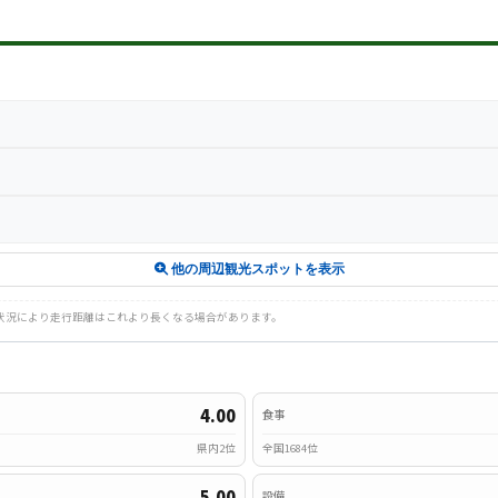
ク
他の周辺観光スポットを表示
路状況により走行距離はこれより長くなる場合があります。
4.00
食事
県内2位
全国1684位
5.00
設備