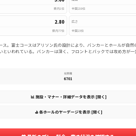
県内1位
全国219位
2.80
広さ
県内77位
全国23位
ース。富士コースはアリソン氏の設計により、バンカーとホールが自然
いといわれている。バンカーは深く、フロントとバックでは攻め方が一
総距離
6701
📊 施設・マナー・詳細データを表示 [開く]
⛳ 各ホールのヤーデージを表示 [開く]