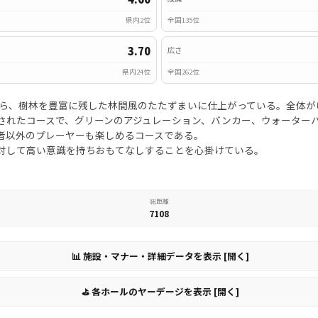
県内2位
全国135位
3.70
広さ
県内24位
全国262位
がら、樹林を豊富に残した林間風のたたずまいに仕上がっている。全体
されたコースで、グリーンのアジュレーション、バンカー、ウォーター
者以外のプレーヤーも楽しめるコースである。
対して高い意識を持ちおもてなしすることを心掛けている。
総距離
7108
📊 施設・マナー・詳細データを表示 [開く]
⛳ 各ホールのヤーデージを表示 [開く]