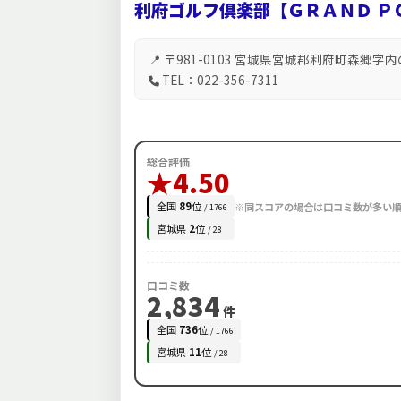
利府ゴルフ倶楽部【ＧＲＡＮＤ Ｐ
📍 〒981-0103 宮城県宮城郡利府町森郷字内
TEL：022-356-7311
総合評価
★4.50
全国
89
位
※同スコアの場合は口コミ数が多い
/ 1766
宮城県
2
位
/ 28
口コミ数
2,834
件
全国
736
位
/ 1766
宮城県
11
位
/ 28