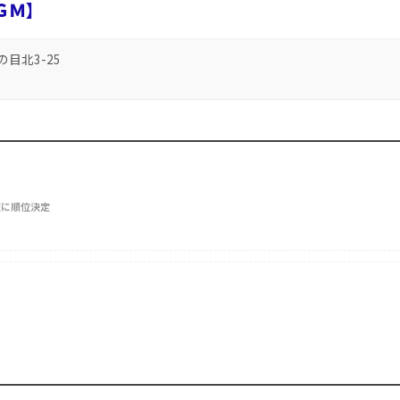
ＧＭ】
の目北3-25
順に順位決定