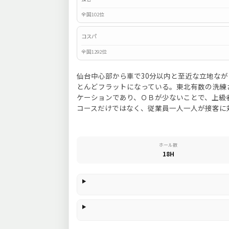
全国102位
コスパ
全国1292位
仙台中心部から車で30分以内と至近な立地な
とんどフラットになっている。東北有数の洗練
ケーションであり、ＯＢが少ないことで、上級
コースだけではなく、従業員一人一人が接客に
ホール数
18H