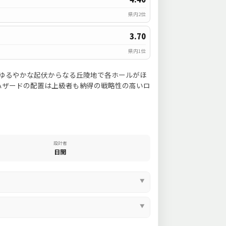
県内2位
3.70
県内1位
がゆるやかな起伏からなる丘陵地で各ホールがほ
ハザードの配置は上級者も納得の戦略性の高いロ
設計者
日開