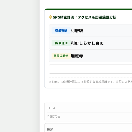
GPS精密計測：アクセス＆周辺施設分析
利府駅
最寄駅
利府しらかし台IC
高速IC
瑞厳寺
周辺観光
※独自GPS座標計算による物理的な直線距離です。実際の道
コース
全国270位
接客