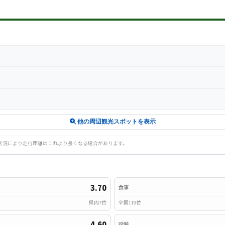
他の周辺観光スポットを表示
路状況により走行距離はこれより長くなる場合があります。
3.70
食事
県内7位
全国119位
4.60
設備