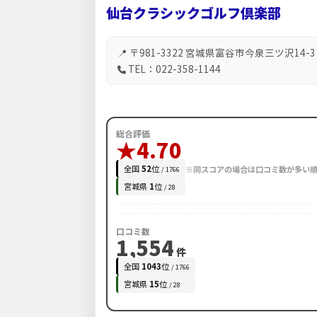
仙台クラシックゴルフ倶楽部
📍 〒981-3322 宮城県富谷市今泉三ツ沢14-3
TEL：022-358-1144
総合評価
★4.70
全国
52
位
※同スコアの場合は口コミ数が多い
/ 1766
宮城県
1
位
/ 28
口コミ数
1,554
件
全国
1043
位
/ 1766
宮城県
15
位
/ 28