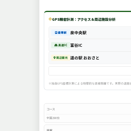
GPS精密計測：アクセス＆周辺施設分析
泉中央駅
最寄駅
富谷IC
高速IC
道の駅 おおさと
周辺観光
※独自GPS座標計算による物理的な直線距離です。実際の道
コース
全国290位
接客