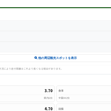
他の周辺観光スポットを表示
路状況により走行距離はこれより長くなる場合があります。
3.70
食事
県内6位
全国442位
4.70
設備