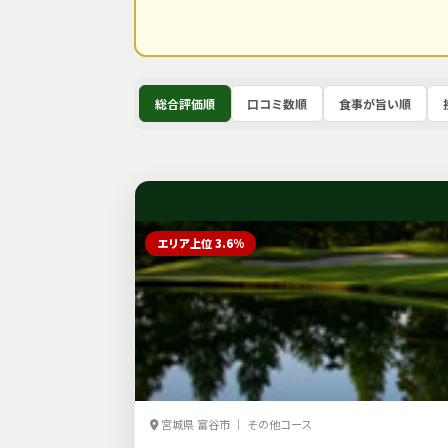
総合評価順
口コミ数順
食事が旨い順
エリア上位 3.6%
宮城県 富谷市 ｜ その他コース