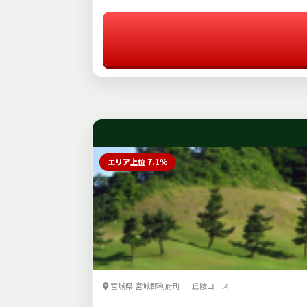
エリア上位 7.1%
宮城県 宮城郡利府町 ｜ 丘陵コース