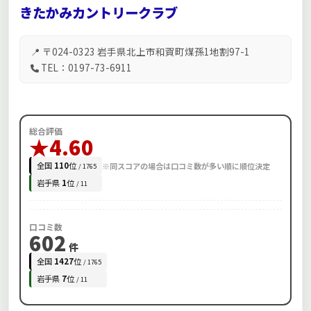
きたかみカントリークラブ
📍 〒024-0323 岩手県北上市和賀町煤孫1地割97-1
TEL：0197-73-6911
総合評価
★4.60
全国
110
位
※同スコアの場合は口コミ数が多い順に順位決定
/ 1765
岩手県
1
位
/ 11
口コミ数
602
件
全国
1427
位
/ 1765
岩手県
7
位
/ 11