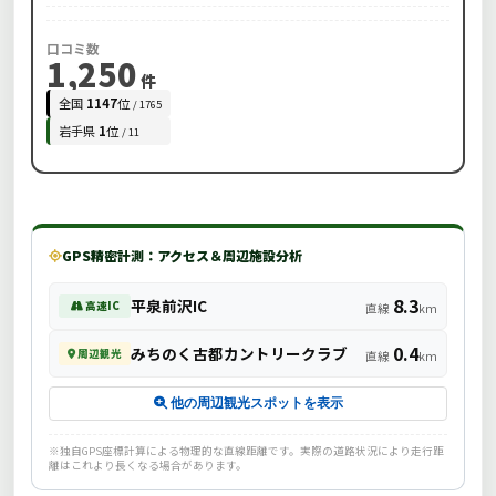
口コミ数
1,250
件
全国
1147
位
/ 1765
岩手県
1
位
/ 11
GPS精密計測：アクセス＆周辺施設分析
8.3
平泉前沢IC
高速IC
直線
km
0.4
みちのく古都カントリークラブ
周辺観光
直線
km
他の周辺観光スポットを表示
※独自GPS座標計算による物理的な直線距離です。実際の道路状況により走行距
離はこれより長くなる場合があります。