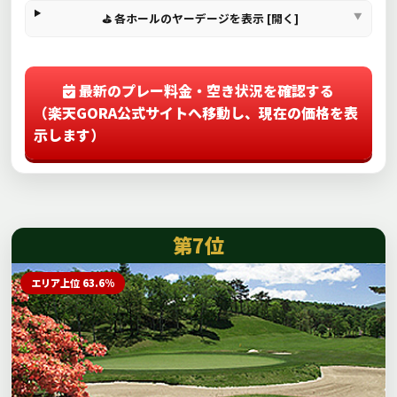
⛳ 各ホールのヤーデージを表示 [開く]
最新のプレー料金・空き状況を確認する
（楽天GORA公式サイトへ移動し、現在の価格を表
示します）
第7位
エリア上位 63.6%