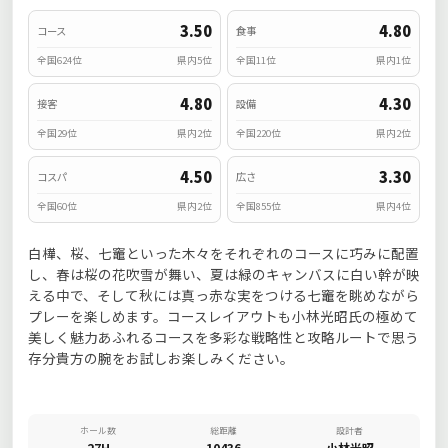
3.50
4.80
コース
食事
全国624位
県内5位
全国11位
県内1位
4.80
4.30
接客
設備
全国29位
県内2位
全国220位
県内2位
4.50
3.30
コスパ
広さ
全国60位
県内2位
全国855位
県内4位
白樺、桜、七竈といった木々をそれぞれのコースに巧みに配置
し、春は桜の花吹雪が舞い、夏は緑のキャンバスに白い幹が映
える中で、そして秋には真っ赤な実をつける七竈を眺めながら
プレーを楽しめます。コースレイアウトも小林光昭氏の極めて
美しく魅力あふれるコースを多彩な戦略性と攻略ルートで思う
存分貴方の腕をお試しお楽しみください。
ホール数
総距離
設計者
27H
10436
小林光昭