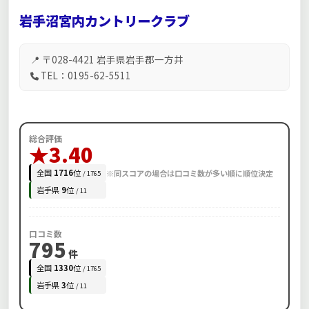
岩手沼宮内カントリークラブ
📍 〒028-4421 岩手県岩手郡一方井
TEL：0195-62-5511
総合評価
★3.40
全国
1716
位
※同スコアの場合は口コミ数が多い順に順位決定
/ 1765
岩手県
9
位
/ 11
口コミ数
795
件
全国
1330
位
/ 1765
岩手県
3
位
/ 11