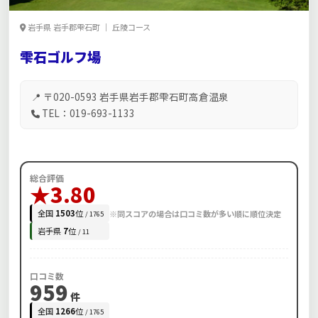
岩手県 岩手郡雫石町 ｜ 丘陵コース
雫石ゴルフ場
📍 〒020-0593 岩手県岩手郡雫石町高倉温泉
TEL：019-693-1133
総合評価
★3.80
全国
1503
位
※同スコアの場合は口コミ数が多い順に順位決定
/ 1765
岩手県
7
位
/ 11
口コミ数
959
件
全国
1266
位
/ 1765