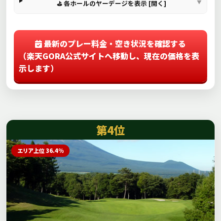
⛳ 各ホールのヤーデージを表示 [開く]
最新のプレー料金・空き状況を確認する
（楽天GORA公式サイトへ移動し、現在の価格を表
示します）
第4位
エリア上位 36.4%