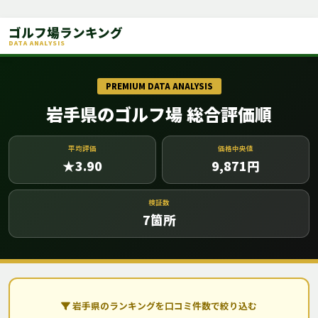
ゴルフ場ランキング
DATA ANALYSIS
PREMIUM DATA ANALYSIS
岩手県のゴルフ場 総合評価順
平均評価
価格中央値
★3.90
9,871
円
検証数
7
箇所
岩手県のランキングを口コミ件数で絞り込む