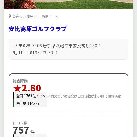
岩手県 八幡平市 ｜ 高原コース
安比高原ゴルフクラブ
📍 〒028-7306 岩手県八幡平市安比高原180-1
TEL：0195-73-5311
総合評価
★2.80
全国
1763
位
※同スコアの場合は口コミ数が多い順に順位決定
/ 1765
岩手県
11
位
/ 11
口コミ数
757
件