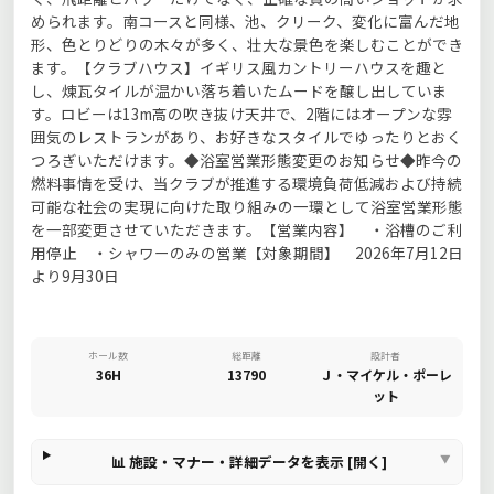
められます。南コースと同様、池、クリーク、変化に富んだ地
形、色とりどりの木々が多く、壮大な景色を楽しむことができ
ます。【クラブハウス】イギリス風カントリーハウスを趣と
し、煉瓦タイルが温かい落ち着いたムードを醸し出していま
す。ロビーは13m高の吹き抜け天井で、2階にはオープンな雰
囲気のレストランがあり、お好きなスタイルでゆったりとおく
つろぎいただけます。◆浴室営業形態変更のお知らせ◆昨今の
燃料事情を受け、当クラブが推進する環境負荷低減および持続
可能な社会の実現に向けた取り組みの一環として浴室営業形態
を一部変更させていただきます。【営業内容】 ・浴槽のご利
用停止 ・シャワーのみの営業【対象期間】 2026年7月12日
より9月30日
ホール数
総距離
設計者
36H
13790
Ｊ・マイケル・ポーレ
ット
📊 施設・マナー・詳細データを表示 [開く]