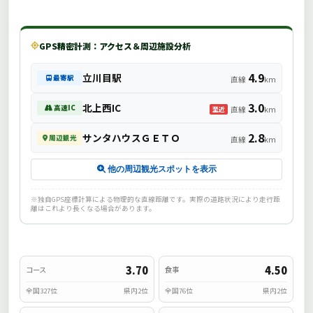
GPS精密計測：アクセス＆周辺施設分析
4.9
立川目駅
最寄駅
直線
km
3.0
北上西IC
高速IC
直線
km
至近
2.8
サンタハウスＧＥＴＯ
周辺観光
直線
km
他の周辺観光スポットを表示
※独自GPS座標計算による物理的な直線距離です。実際の道路状況により走行距
離はこれより長くなる場合があります。
3.70
4.50
コース
食事
全国327位
県内2位
全国76位
県内2位