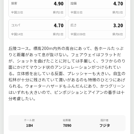
4.90
4.70
接客
設備
全国21位
県内1位
全国31位
県内1位
4.70
3.20
コスパ
広さ
全国14位
県内1位
全国1039位
県内6位
丘陵コース。標高200ｍ内外の高台にあって、各ホールたっぷ
りと距離があって息が抜けない。フェアウェイはフラットだ
が、ショットを曲げたことに対しては手厳しく、ラフからのり
面にかけてマウンド状のアンジュレーションがつけられてい
る。立体感を出している反面、プレッシャーも大きい。自生の
松林が十分に残されていて潤いがあるのも特徴のひとつにあげ
られる。ウォーターハザードもふんだんにあり、かつグリーン
はいずれも大きいので、ピンポジションとアイアンの番手は十
分考慮したい。
ホール数
総距離
設計者
18H
7090
フジタ