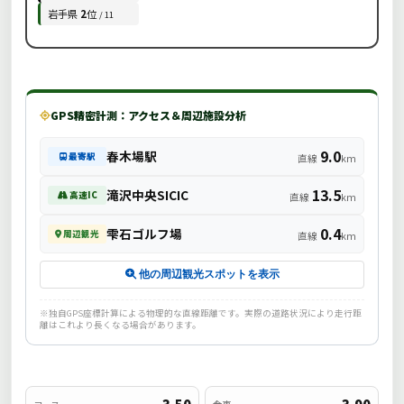
岩手県
2
位
/ 11
GPS精密計測：アクセス＆周辺施設分析
9.0
春木場駅
最寄駅
直線
km
13.5
滝沢中央SICIC
高速IC
直線
km
0.4
雫石ゴルフ場
周辺観光
直線
km
他の周辺観光スポットを表示
※独自GPS座標計算による物理的な直線距離です。実際の道路状況により走行距
離はこれより長くなる場合があります。