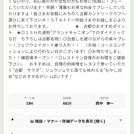
くないので、初心者の方や女性の方もお得に!気軽に！プレー
していただけます！早朝・薄暮もお得な料金でプレーしていた
だけますよ！皆さまお気軽にみちのく古都カントリークラブへ
遊びに来て下さいネ！ＳＴＡＦＦ一同皆さまのお越しを心より
お待ちしております。 ★ 古都のおすすめポイン
ト ★◎１５Ｈの通称”グランドキャニオン”でのダイナミック
な打 ち下ろしは古都名物！◎日差しを避けながらの楽々プレ
ー！フェアウェイカート乗り入れ！！ （天候・コースコンデ
ィションにより行わない日がございます）◎お待たせしまし
た！！練習場オープン！！◎レストラン自慢のお料理をご堪能
下さい。 おすすめは、自慢の肉味噌をレタスで巻いていただ
く”古都 サラダ”、ジュウジュウと耳でも味わえる”もやし炒
め”などおすすめがいっぱいです！
ホール数
総距離
設計者
18H
6810
西中 伸一
📊 施設・マナー・詳細データを表示 [開く]