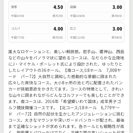
4.50
3.00
接客
設備
全国184位
県内3位
全国1656位
県内8位
4.00
3.00
コスパ
広さ
全国775位
県内5位
全国1323位
県内8位
雄大なロケーションと、美しい解放感。岩手山、姫神山、西岳
などの山々をパノラマ状に望めるコースは、なだらかな丘陵地
にJ・マイケル・ポーレット氏により設計された、ゆったりと
したレイアウトの36ホール。【南コース/18ホール 7,008ヤ
ード パー72】大自然と調和した感動的な景観に囲まれた
広々した爽快なコース。大小8ヶ所の池と巧に配置されたバン
カーが挑戦意欲をかきたてます。コースの特徴として、きれい
な山々に囲まれながらどんなゴルファーでも楽しむことができ
ます。南コースは、2016年「希望郷いわて国体」成年男子ゴ
ルフ競技開催コースです。【北コース/18ホール 6,779ヤー
ド パー72】自然の起伏を生かしたアンジュレーションに挑む
コース。大きなマウンドや深いガードバンカーが配され、最後
まで正確なショットが求められます。各ホールとも戦略性が高
く、飛距離とパワーだけでなく、正確な質の高いショットが求