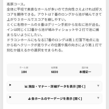
高原コース。
全体に平坦で素直なホールが多いので方向性さえよければ好ス
コアを期待できる。アウトは７番のロングから池が絡んできて
上がり３ホールでスコアを崩しやすい。
とくに名物ホールの８番はグリーン手前から左右に池が迫る。
インは同じく12番から池が絡みティショットや２打で池に捕
まらないようにしたい。
ドラコンホールにもなる17番のロングは第１打落下地点に左
から右へクリークが走りティの位置や風の向きにより第１打で
刻むか越えるかの選択をせまられる。
ホール数
総距離
設計者
18H
6830
本橋栄一
📊 施設・マナー・詳細データを表示 [開く]
⛳ 各ホールのヤーデージを表示 [開く]