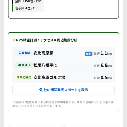
全国
1350
位
/ 1765
岩手県
4
位
/ 11
GPS精密計測：アクセス＆周辺施設分析
1.1
安比高原駅
最寄駅
直線
km
便利
6.8
松尾八幡平IC
高速IC
直線
km
0.5
安比高原ゴルフ場
周辺観光
直線
km
他の周辺観光スポットを表示
※独自GPS座標計算による物理的な直線距離です。実際の道路状況により走行距
離はこれより長くなる場合があります。