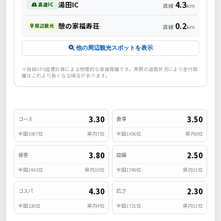
4.3
湯田IC
高速IC
直線
km
0.2
憩の家福寿荘
周辺観光
直線
km
他の周辺観光スポットを表示
※独自GPS座標計算による物理的な直線距離です。実際の道路状況により走行距
離はこれより長くなる場合があります。
3.30
3.50
コース
食事
全国1087位
県内7位
全国1456位
県内9位
3.80
2.50
接客
設備
全国1442位
県内10位
全国1749位
県内11位
4.30
2.30
コスパ
広さ
全国226位
県内4位
全国1721位
県内11位