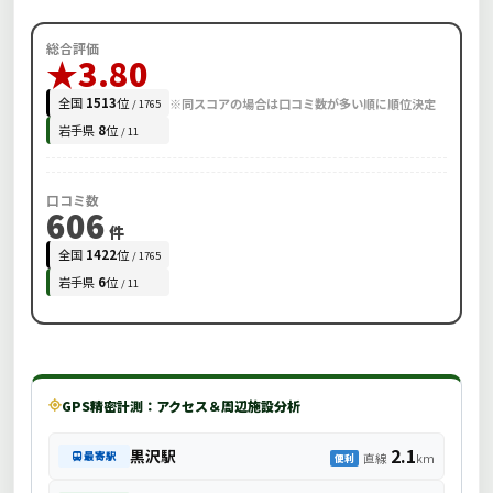
総合評価
★3.80
全国
1513
位
※同スコアの場合は口コミ数が多い順に順位決定
/ 1765
岩手県
8
位
/ 11
口コミ数
606
件
全国
1422
位
/ 1765
岩手県
6
位
/ 11
GPS精密計測：アクセス＆周辺施設分析
2.1
黒沢駅
最寄駅
直線
km
便利