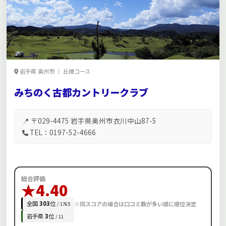
岩手県 奥州市 ｜ 丘陵コース
みちのく古都カントリークラブ
📍 〒029-4475 岩手県奥州市衣川中山87-5
TEL：0197-52-4666
総合評価
★4.40
全国
303
位
※同スコアの場合は口コミ数が多い順に順位決定
/ 1765
岩手県
3
位
/ 11