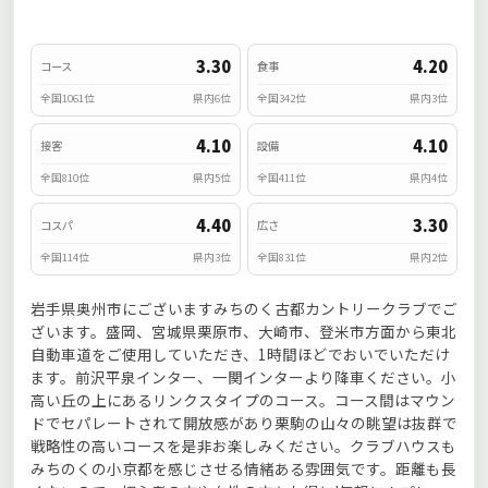
3.30
4.20
コース
食事
全国1061位
県内6位
全国342位
県内3位
4.10
4.10
接客
設備
全国810位
県内5位
全国411位
県内4位
4.40
3.30
コスパ
広さ
全国114位
県内3位
全国831位
県内2位
岩手県奥州市にございますみちのく古都カントリークラブでご
ざいます。盛岡、宮城県栗原市、大崎市、登米市方面から東北
自動車道をご使用していただき、1時間ほどでおいでいただけ
ます。前沢平泉インター、一関インターより降車ください。小
高い丘の上にあるリンクスタイプのコース。コース間はマウン
ドでセパレートされて開放感があり栗駒の山々の眺望は抜群で
戦略性の高いコースを是非お楽しみください。クラブハウスも
みちのくの小京都を感じさせる情緒ある雰囲気です。距離も長