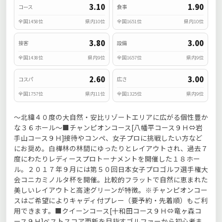
3.10
1.90
コース
食事
全国1458位
県内10位
全国1651位
県内10位
3.80
3.00
接客
設備
全国1438位
県内9位
全国1657位
県内9位
2.60
3.00
コスパ
広さ
全国1757位
県内11位
全国1325位
県内9位
～北緯４０度の大自然・安比リゾートエリアに広がる個性豊か
な３６ホール～■チャンピオンコース[八幡平コース９Ｈ⇔岩
手山コース９Ｈ]接待やコンペ、女子プロに挑戦したい方など
にお奨め。白樺林の林間にゆったりとレイアウトされ、過去７
度にわたりレディースプロトーナメントを開催した１８ホー
ル。２０１７年９月には第５０回日本女子プロゴルフ選手権大
会コニカミノルタ杯を開催。比較的フラットで自然に恵まれた
美しいレイアウトと高速グリーンが特徴。※チャンピオンコー
スはご希望によりキャディ付プレー（要予約・先着順）もご利
用できます。■クイーンコース[十和田コース９Ｈ⇔竜ヶ森コ
ース９Ｈ]ベストスコア更新を目指すゴルファーから初心者ま