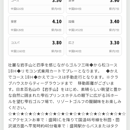
3.50
3.90
コース
食事
全国616位
県内4位
全国884位
県内7位
4.10
3.40
接客
設備
全国829位
県内6位
全国1452位
県内7位
3.80
3.30
コスパ
広さ
全国1160位
県内8位
全国840位
県内3位
壮麗な岩手山と四季を感じながらゴルフ三味◆から松コース
18Ｈ◆リモコン式乗用カートでプレーとなります。 ◆かえ
でコース 18Ｈ◆かえでコースは手動走行となります。※クラ
ブハウスからティーグラウンドまで 移動距離がございま
す。日本百名山の【岩手山】をはじめ、素晴らしい眺望と豊か
な自然に囲まれた雫石プリンスホテルの眼下に広がる36ホー
ルを望む雫石ゴルフ場で、リゾートゴルフの醍醐味をお楽しみ
ください。
☆★☆★☆★☆★☆★☆★☆★☆★☆★☆★☆★☆★☆★☆★☆★
＜アクセス＞お車で：盛岡I.C.を降りて国道46号線を秋田・田
沢湖方面へ平常時約40分電車で：盛岡駅からバスまたはタク