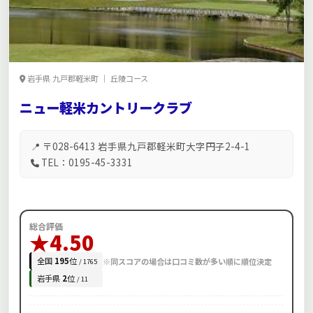
岩手県 九戸郡軽米町 ｜ 丘陵コース
ニュー軽米カントリークラブ
📍 〒028-6413 岩手県九戸郡軽米町大字円子2-4-1
TEL：0195-45-3331
総合評価
★4.50
全国
195
位
※同スコアの場合は口コミ数が多い順に順位決定
/ 1765
岩手県
2
位
/ 11