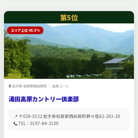
第5位
エリア上位 45.5%
岩手県 和賀郡西和賀町 ｜ 高原コース
湯田高原カントリー倶楽部
📍 〒029-5522 岩手県和賀郡西和賀町野々宿62-203-20
TEL：0197-84-2100