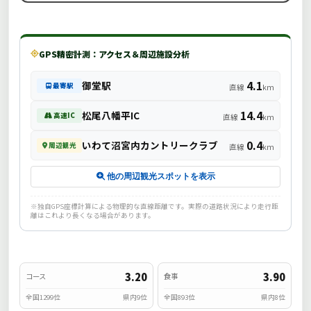
GPS精密計測：アクセス＆周辺施設分析
4.1
御堂駅
最寄駅
直線
km
14.4
松尾八幡平IC
高速IC
直線
km
0.4
いわて沼宮内カントリークラブ
周辺観光
直線
km
他の周辺観光スポットを表示
※独自GPS座標計算による物理的な直線距離です。実際の道路状況により走行距
離はこれより長くなる場合があります。
3.20
3.90
コース
食事
全国1299位
県内9位
全国893位
県内8位