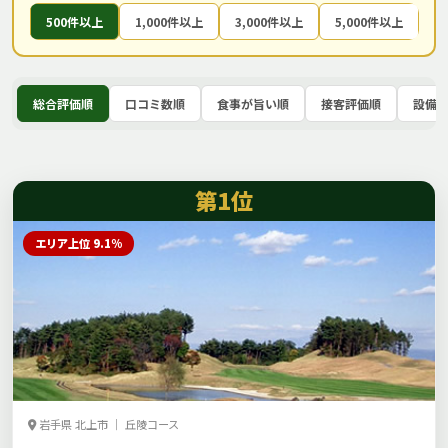
500件以上
1,000件以上
3,000件以上
5,000件以上
総合評価順
口コミ数順
食事が旨い順
接客評価順
設備
第1位
エリア上位 9.1%
岩手県 北上市 ｜ 丘陵コース